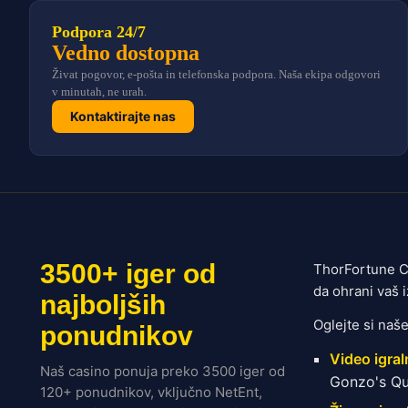
Podpora 24/7
Vedno dostopna
Živat pogovor, e-pošta in telefonska podpora. Naša ekipa odgovori
v minutah, ne urah.
Kontaktirajte nas
3500+ iger od
ThorFortune Ca
da ohrani vaš 
najboljših
Oglejte si naš
ponudnikov
Video igral
Naš casino ponuja preko 3500 iger od
Gonzo's Que
120+ ponudnikov, vključno NetEnt,