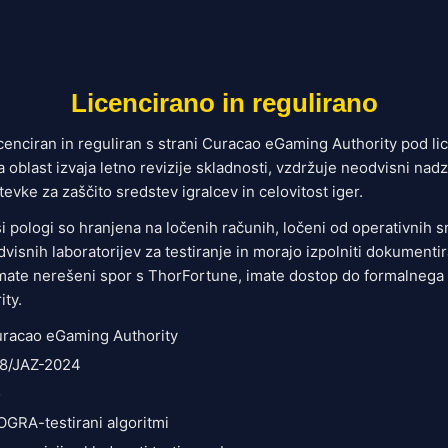
Licencirano in regulirano
cenciran in reguliran s strani Curacao eGaming Authority pod li
oblast izvaja letno revizije skladnosti, vzdržuje neodvisni nadz
tevke za zaščito sredstev igralcev in celovitost iger.
i pologi so hranjena na ločenih računih, ločeni od operativnih s
odvisnih laboratorijev za testiranje in morajo izpolniti dokumen
mate nerešeni spor s ThorFortune, imate dostop do formalnega
ty.
uracao eGaming Authority
48/JAZ-2024
o
OGRA-testirani algoritmi