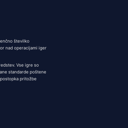
cenčno številko
or nad operacijami iger
redstev. Vse igre so
tirane standarde poštene
 postopka pritožbe