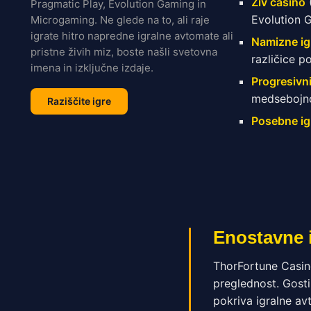
Živ casino
(
Pragmatic Play, Evolution Gaming in
Evolution G
Microgaming. Ne glede na to, ali raje
igrate hitro napredne igralne avtomate ali
Namizne ig
pristne živih miz, boste našli svetovna
različice p
imena in izključne izdaje.
Progresivni
medsebojno
Raziščite igre
Posebne ig
Enostavne i
ThorFortune Casino
preglednost. Gost
pokriva igralne av