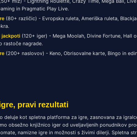
50+ miz) - Lightning Roulette, Crazy Time, Mega Ball, Live B
aming in Pragmatic Play Live.
re
(80+ različic) - Evropska ruleta, Ameriška ruleta, Blackj
okra.
 jackpoti
(120+ iger) - Mega Moolah, Divine Fortune, Hall o
 rastoče nagrade.
re
(200+ naslovov) - Keno, Obrisovalne karte, Bingo in edins
gre, pravi rezultati
 deluje kot spletna platforma za igre, zasnovana za igralce,
imo obsežno knjižnico iger od uveljavljenih ponudnikov pr
tomate, namizne igre in možnosti s živimi dilerji. Spletna s