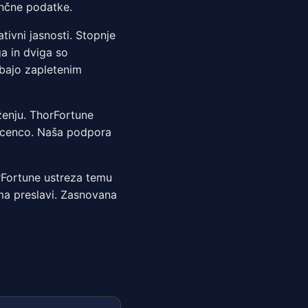
ančne podatke.
tivni jasnosti. Stopnje
a in dviga so
bajo zapletenim
rženju. ThorFortune
 licenco. Naša podpora
orFortune ustreza temu
ama preslavi. Zasnovana