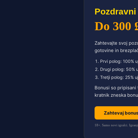
Pozdravni
Do 300 £
Zahtevajte svoj poz
gotovine in brezplač
Prvi polog: 100% u
Drugi polog: 50% u
Tretji polog: 25% 
Bonusi so pripisani 
kratnik zneska bonu
Zahtevaj bonu
18+. Samo novi igralci. Igranj