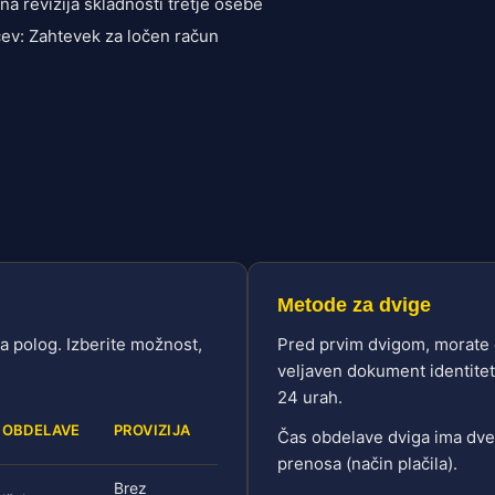
na revizija skladnosti tretje osebe
cev: Zahtevek za ločen račun
Metode za dvige
a polog. Izberite možnost,
Pred prvim dvigom, morate o
veljaven dokument identitet
24 urah.
 OBDELAVE
PROVIZIJA
Čas obdelave dviga ima dve 
prenosa (način plačila).
Brez