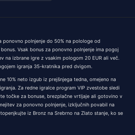
 za ponovno polnjenje do 50% na polologe od
a bonus. Vsak bonus za ponovno polnjenje ima pogoj
jev na izbrane igre z vsakim pologom 20 EUR ali več.
pogojem igranja 35-kratnika pred dvigom.
ne 10% neto izgub iz prejšnjega tedna, omejeno na
granja. Za redne igralce program VIP zvestobe sledi
e točke za bonuse, brezplačne vrtljaje ali gotovino v
ejitev za ponovno polnjenje, izključnih povabil na
openjkujte iz Bronz na Srebrno na Zlato stanje, ko se