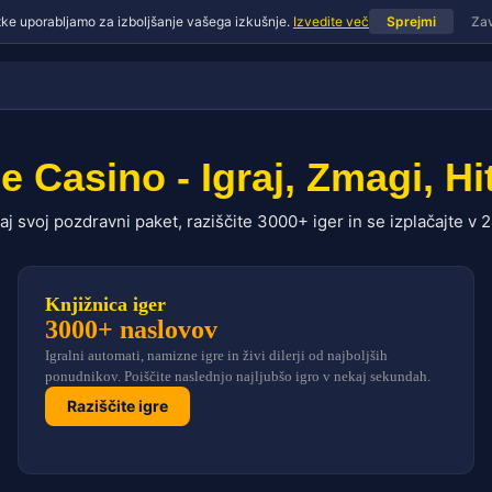
tke uporabljamo za izboljšanje vašega izkušnje.
Izvedite več
Sprejmi
Zav
 Casino - Igraj, Zmagi, Hit
j svoj pozdravni paket, raziščite 3000+ iger in se izplačajte v 
Knjižnica iger
3000+ naslovov
Igralni automati, namizne igre in živi dilerji od najboljših
ponudnikov. Poiščite naslednjo najljubšo igro v nekaj sekundah.
Raziščite igre