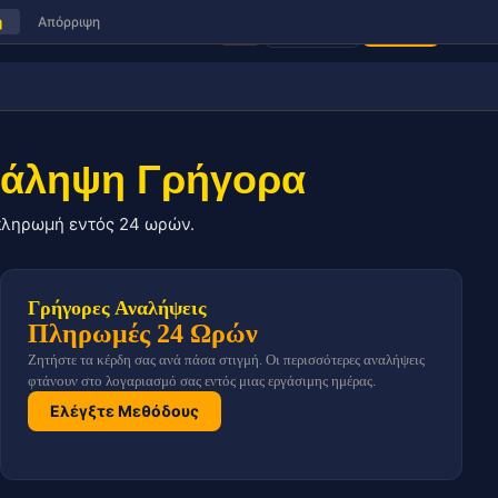
ή
Απόρριψη
EL
Σύνδεση
Παίξτε
▾
Ανάληψη Γρήγορα
 πληρωμή εντός 24 ωρών.
Γρήγορες Αναλήψεις
Πληρωμές 24 Ωρών
Ζητήστε τα κέρδη σας ανά πάσα στιγμή. Οι περισσότερες αναλήψεις
φτάνουν στο λογαριασμό σας εντός μιας εργάσιμης ημέρας.
Ελέγξτε Μεθόδους