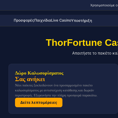
Χρησιμοποιούμε co
ThorFortune Casino
Προσφορές
Παιχνίδια
Live Casino
Υποστήριξη
ThorFortune Ca
Απαιτήστε το πακέτο κα
Δώρο Καλωσορίσματος
Σας ανήκει
Νέοι παίκτες ξεκλειδώνουν ένα προσαρμοσμένο πακέτο
καλωσορίσματος με αντιστοίχιση κατάθεσης και δωρεάν
περιστροφές. Εξερευνήστε την πλήρη προσφορά παρακάτω.
Δείτε λεπτομέρειες